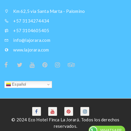
Km 62,5 via Santa Marta - Palomino
+57 3134274434
+57 3104605405
info@lajorara.com
www.lajorara.com
Español
© 2024 Eco Hotel Finca La Jorará. Todos los derechos
reservados.
WHATSAPP