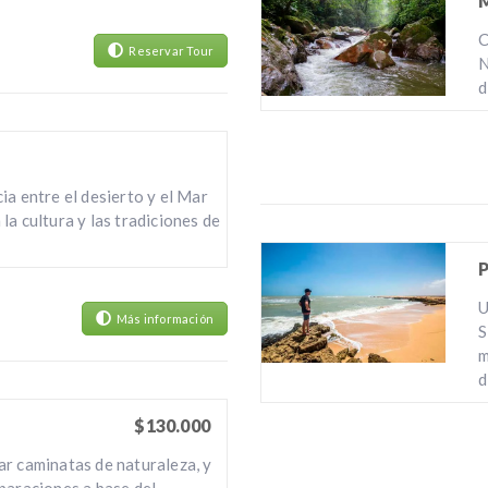
C
Reservar Tour
N
d
ia entre el desierto y el Mar
la cultura y las tradiciones de
U
Más información
S
m
d
$130.000
r caminatas de naturaleza, y
paraciones a base del