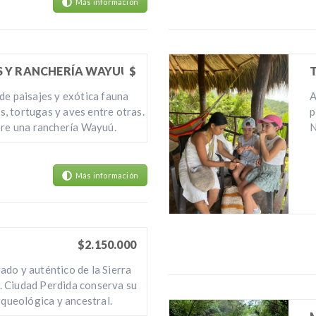
Más información
S Y RANCHERÍA WAYUÚ
$
de paisajes y exótica fauna
A
, tortugas y aves entre otras.
p
bre una ranchería Wayuú.
N
Más información
$2.150.000
do y auténtico de la Sierra
 Ciudad Perdida conserva su
rqueológica y ancestral.