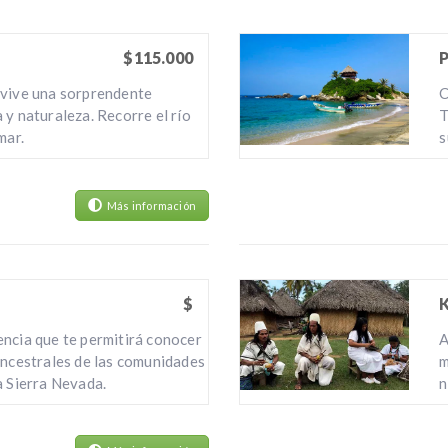
$115.000
 vive una sorprendente
C
 y naturaleza. Recorre el río
T
mar.
s
Más información
$
ncia que te permitirá conocer
A
ancestrales de las comunidades
m
a Sierra Nevada.
n