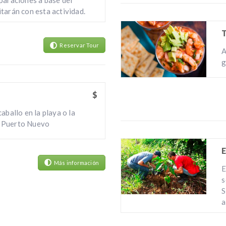
tarán con esta actividad.
Reservar Tour
A
g
$
aballo en la playa o la
 Puerto Nuevo
Más información
E
s
S
a