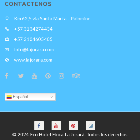
CONTACTENOS
Km 62,5 via Santa Marta - Palomino
+57 3134274434
+57 3104605405
info@lajorara.com
www.lajorara.com
Español
© 2024 Eco Hotel Finca La Jorará. Todos los derechos