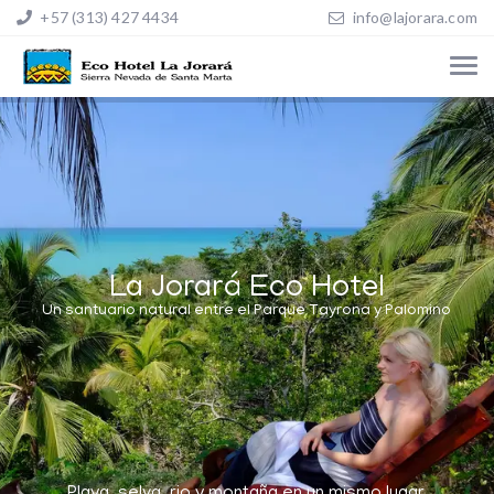
+57 (313) 427 4434
info@lajorara.com
La Jorará Eco Hotel
Un santuario natural entre el Parque Tayrona y Palomino