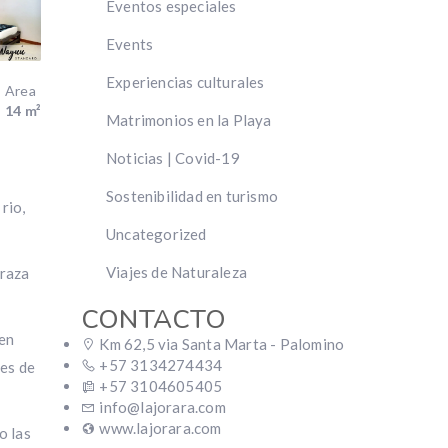
Eventos especiales
Events
Experiencias culturales
Area
14 m²
Matrimonios en la Playa
Noticias | Covid-19
Sostenibilidad en turismo
rio,
Uncategorized
Viajes de Naturaleza
rraza
CONTACTO
 en
Km 62,5 via Santa Marta - Palomino
+57 3134274434
res de
+57 3104605405
info@lajorara.com
www.lajorara.com
o las