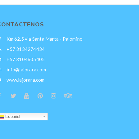
CONTACTENOS
Km 62,5 via Santa Marta - Palomino
+57 3134274434
+57 3104605405
info@lajorara.com
www.lajorara.com
Español