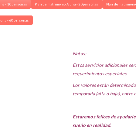
una - 10 personas
Plan de matrimonio Aluna - 20 personas
Plan de matrimoni
luna - 60 personas
Notas:
Estos servicios adicionales se
requerimientos especiales.
Los valores están determinados
temporada (alta o baja), entre o
Estaremos felices de ayudarle 
sueño en realidad.