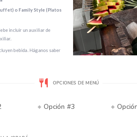
uffet) o Family Style (Platos
be incluir un auxiliar de
iliar.
cluyen bebida. Háganos saber
OPCIONES DE MENÚ
2
Opción #3
Opció