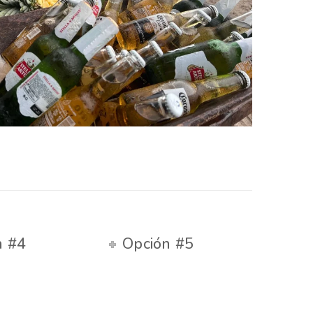
n #4
Opción #5