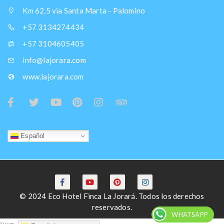
Km 62,5 via Santa Marta - Palomino
+57 3134274434
+57 3104605405
info@lajorara.com
www.lajorara.com
Español
© 2024 Eco Hotel Finca La Jorará. Todos los derechos
reservados.
WHATSAPP