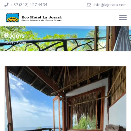
+57 (313) 427 4434
info@lajorara.com
Rooms
Home
Rooms