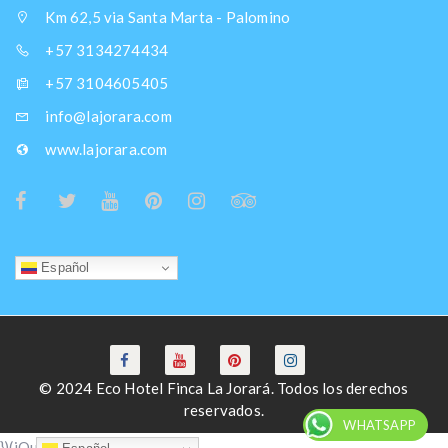
Km 62,5 via Santa Marta - Palomino
+57 3134274434
+57 3104605405
info@lajorara.com
www.lajorara.com
Español
© 2024 Eco Hotel Finca La Jorará. Todos los derechos
reservados.
WHATSAPP
})(jQuery); /* ]]> */