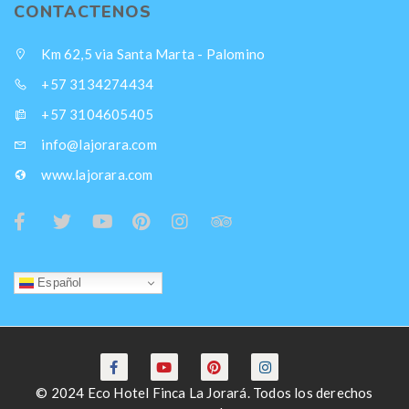
CONTACTENOS
Km 62,5 via Santa Marta - Palomino
+57 3134274434
+57 3104605405
info@lajorara.com
www.lajorara.com
Español
© 2024 Eco Hotel Finca La Jorará. Todos los derechos