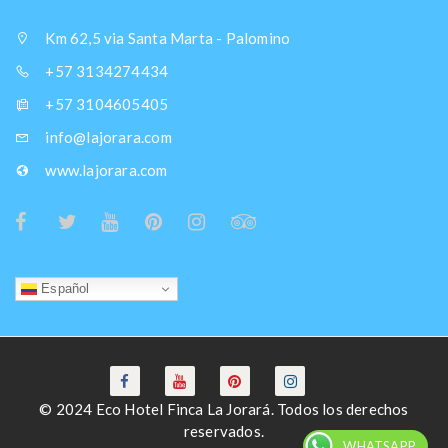
Km 62,5 via Santa Marta - Palomino
+57 3134274434
+57 3104605405
info@lajorara.com
www.lajorara.com
Español
© 2024 Eco Hotel Finca La Jorará. Todos los derechos
reservados.
WHATSAPP