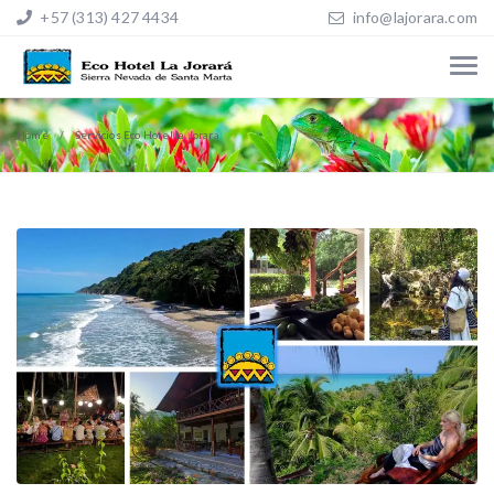
+57 (313) 427 4434
info@lajorara.com
Home
Servicios Eco Hotel la Jorara