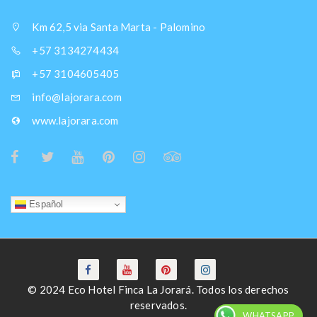
Km 62,5 via Santa Marta - Palomino
+57 3134274434
+57 3104605405
info@lajorara.com
www.lajorara.com
Español
© 2024 Eco Hotel Finca La Jorará. Todos los derechos
reservados.
WHATSAPP