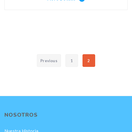
Paginación de entradas
Previous
1
2
NOSOTROS
Nuestra Historia