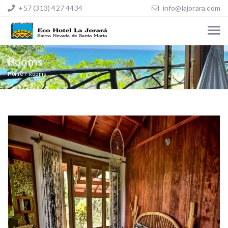
+57 (313) 427 4434
info@lajorara.com
Rooms
Home
Rooms