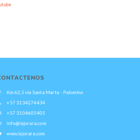
utube
CONTACTENOS
Km 62,5 via Santa Marta - Palomino
+57 3134274434
+57 3104605405
info@lajorara.com
www.lajorara.com