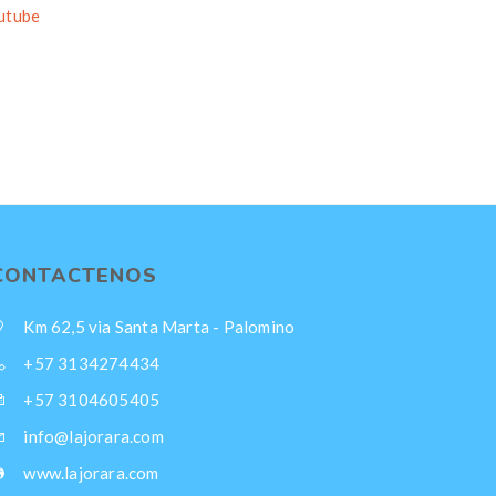
utube
CONTACTENOS
Km 62,5 via Santa Marta - Palomino
+57 3134274434
+57 3104605405
info@lajorara.com
www.lajorara.com