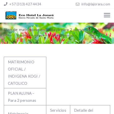
+57 (313) 427 4434
info@lajorara.com
Plan de matrimonio en la playa para 2 personas
Home
Plan de matrimonio en la playa para 2 personas
MATRIMONIO
OFICIAL /
INDIGENA KOGI /
CATOLICO
PLAN ALUNA –
Para 2 personas
Servicios
Detalle del
Matrimonio