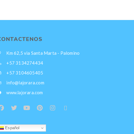
CONTACTENOS
Km 62,5 via Santa Marta - Palomino
+57 3134274434
+57 3104605405
info@lajorara.com
www.lajorara.com
Español