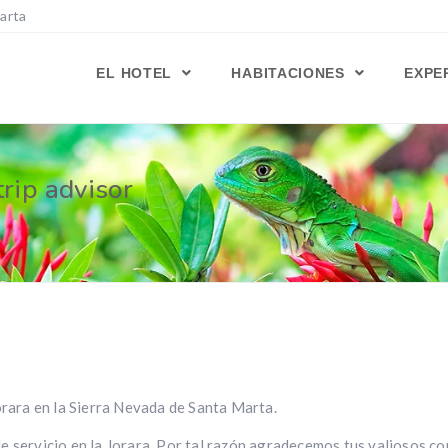
Marta
EL HOTEL
HABITACIONES
EXPE
trip advisor
orara en la Sierra Nevada de Santa Marta.
e servicio en la Jorara. Por tal razón agradecemos tus valiosos c