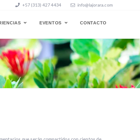
+57 (313) 427 4434
info@lajorara.com
RIENCIAS
EVENTOS
CONTACTO
omentarios que serán compartidos con cientos de