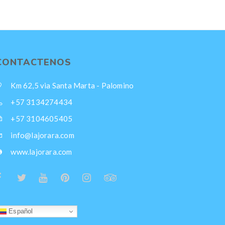
CONTACTENOS
Km 62,5 via Santa Marta - Palomino
+57 3134274434
+57 3104605405
info@lajorara.com
www.lajorara.com
Español